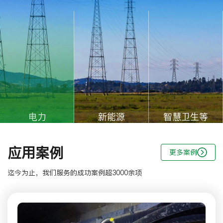
行数据的动态展示，方便电站人员快速了解电站整体运行状况。
产
能
未
查看系列
电力
新能源
智慧卫生等
精准感知，防患于
智驭光风，赋能零碳未
科技赋能，护航公共卫
未“燃”
来
生
应用案例
更多案例
更多方案
更多方案
更多方案
迄今为止，我们服务的成功案例超3000余项
医疗废物在线监管平台
实时监控、聚焦监管、三级预警、监管报表