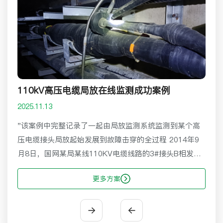
医疗废物在线监管建设，主要由医疗废物全过程在线监管平台与机
医
构内医疗废物联网系统组成。
给
息
在
查看系列
110kV高压电缆局放在线监测成功案例
2025.11.13
"该案例中完整记录了一起由局放监测系统监测到某个高
压电缆接头局放起始发展到故障击穿的全过程 2014年9
月8日，国网某局某线110KV电缆线路的3#接头B相发生
了故障击穿。该线路安装了我司局放在线监测系统，通过
更多方案
查看系统数据发现:在7月12日到7月13日的24小时内，故
接头的放电量增长一倍;到8月份，放电量增长到1000pC
以上，系统连续产生报警，直至接头爆炸。"