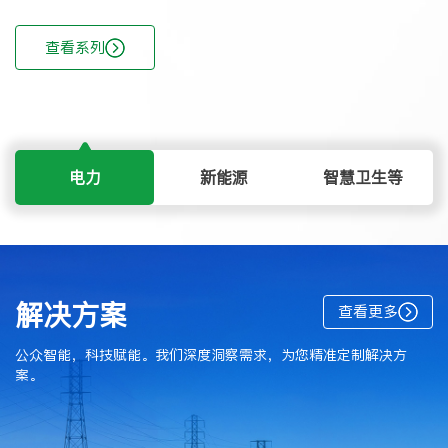
查看系列
电力
新能源
智慧卫生等
光伏场站
数字电站系统
解决方案
查看更多
辅助决策、数据分析、安全监测、运维管理、IV&CV融合诊断
公众智能，科技赋能。我们深度洞察需求，为您精准定制解决方
案。
基于三维可视化平台，以电站数字化为依托，结合数字李生、GiS、
运
大数据、物联网等先进技术的综合应用，通过对电场的三维建模，
从
实现新能源电站生产数据、设备状态、告警预警的监控管理，并进
源