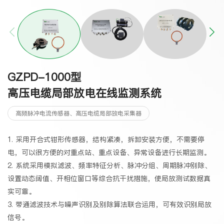
GZPD-1000型
G
高压电缆局部放电在线监测系统
高频脉冲电流传感器、高压电缆局部放电采集器
1. 采用开合式钳形传感器，结构紧凑，拆卸安装方便，不需要停
1
电，可以很方便的对重点站、重点设备、异常设备进行长期监测。
用
2. 系统采用模拟滤波、频率特征分析、脉冲分组、周期脉冲别除、
2
设置动态阔值、开相位窗口等综合抗干扰措施，使局放测试数据真
控
实可靠。
3
3. 带通滤波技术与噪声识别及别除算法联合运用，可有效识别局放
供
信号。