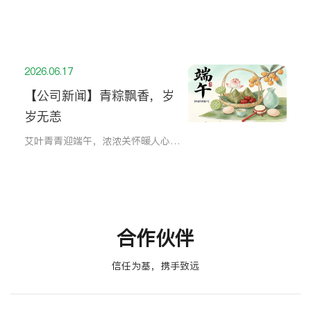
2026.06.17
【公司新闻】青粽飘香，岁
岁无恙
艾叶青青迎端午，浓浓关怀暖人心。值此端午佳节来临之际，公司坚持以人为本，统筹落实双重端午福利，为全体在职员工发放端午定制礼盒与节日购物卡，向每一位坚守岗位、拼搏奋进的员工表达节日心意。 综合部提前完成福利物资整理分装，在岗同事现场领取，出差员工登记地址后统一邮寄，保障每一位员工
合作伙伴
信任为基，携手致远